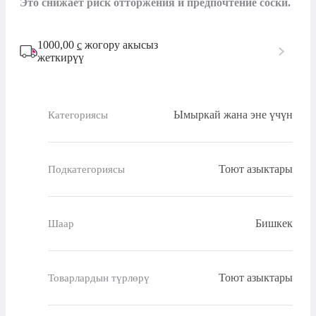
Это снижает риск отторжения и предпочтение соски.
1000,00
с
жогору акысыз
жеткирүү
Ымыркай жана эне үчүн
Категориясы
Тоют азыктары
Подкатегориясы
Бишкек
Шаар
Тоют азыктары
Товарлардын түрлөрү