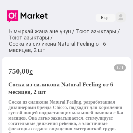
Кырг
Ымыркай жана эне үчүн
/
Тоют азыктары
/
Тоют азыктары
/
Соска из силикона Natural Feeling от 6
месяцев, 2 шт
1 / 1
750,00
c
Соска из силикона Natural Feeling от 6
месяцев, 2 шт
Соска из силикона Natural Feeling, разработанная 
дизайнерами бренда Chicco, подходит для кормления 
густой пищей подрастающих малышей начиная с 6-и 
месяцев. Она легко захватывается, стимулирует 
сосательные движения ребёнка, а эластичные 
флексоры создают ощущения материнской груди. 