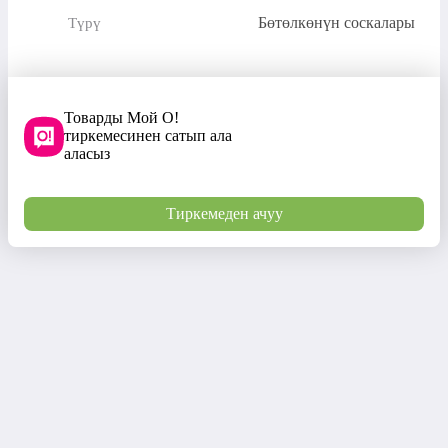
Бөтөлкөнүн соскалары
Түрү
Товарды Мой О!
тиркемесинен сатып ала
аласыз
Тиркемеден ачуу