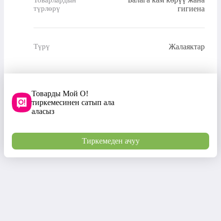
түрлөрү
гигиена
Жалаяктар
Түрү
Товарды Мой О!
тиркемесинен сатып ала
аласыз
Тиркемеден ачуу