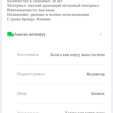
Количество в упаковке: 36 шт

Материал: мягкий дышащий нетканый материал

Впитываемость: высокая

Назначение: дневное и ночное использование

Страна бренда: Япония
Акысыз жеткирүү
Балага кам көрүү жана гигиена
Категориясы
Жалаяктар
Подкатегориясы
Бишкек
Шаар
Балага кам көрүү жана
Товарлардын