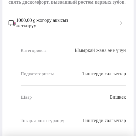
снять дискомфорт, вызванный ростом первых зубов.
1000,00
с
жогору акысыз
жеткирүү
Ымыркай жана эне үчүн
Категориясы
Тиштерди салгычтар
Подкатегориясы
Бишкек
Шаар
Тиштерди салгычтар
Товарлардын түрлөрү