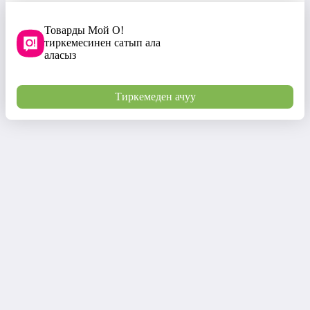
Товарды Мой О!
тиркемесинен сатып ала
аласыз
Тиркемеден ачуу