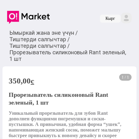
Кырг
Ымыркай жана эне үчүн
/
Тиштерди салгычтар
/
Тиштерди салгычтар
/
Прорезыватель силиконовый Rant зеленый,
1 шт
1 / 1
350,00
c
Прорезыватель силиконовый Rant
зеленый, 1 шт
Уникальный прорезыватель для зубов Rant 
дополнен функциями погремушки и соски-
пустышки. А привычная, удобная форма “ушек”, 
напоминающая женский сосок, поможет малышу 
быстрее привыкнуть к новому девайсу и скорее 