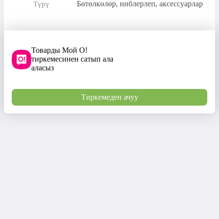
Бөтөлкөлөр, ниблерлеп, аксессуарлар
Түрү
Товарды Мой О!
тиркемесинен сатып ала
аласыз
Тиркемеден ачуу