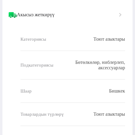
Акысыз жеткирүү
Тоют азыктары
Категориясы
Бөтөлкөлөр, ниблерлеп,
Подкатегориясы
аксессуарлар
Бишкек
Шаар
Тоют азыктары
Товарлардын түрлөрү