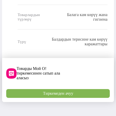
Балага кам көрүү жана
Товарлардын
түрлөрү
гигиена
Балдардын терисине кам көрүү
Түрү
каражаттары
Товарды Мой О!
тиркемесинен сатып ала
аласыз
Тиркемеден ачуу