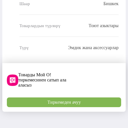
Бишкек
Шаар
Тоют азыктары
Товарлардын түрлөрү
Эмдик жана аксессуарлар
Түрү
Товарды Мой О!
тиркемесинен сатып ала
аласыз
Тиркемеден ачуу