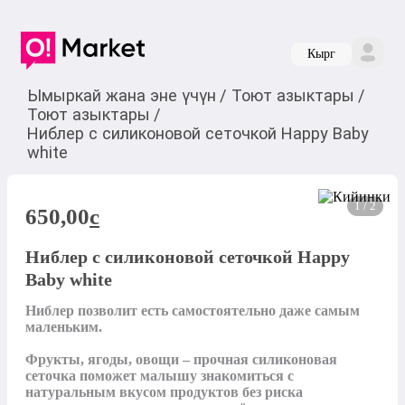
Кырг
Ымыркай жана эне үчүн
/
Тоют азыктары
/
Тоют азыктары
/
Ниблер с силиконовой сеточкой Happy Baby
white
1 / 2
650,00
c
Ниблер с силиконовой сеточкой Happy
Baby white
Ниблер позволит есть самостоятельно даже самым 
маленьким.

Фрукты, ягоды, овощи – прочная силиконовая 
сеточка поможет малышу знакомиться с 
натуральным вкусом продуктов без риска 