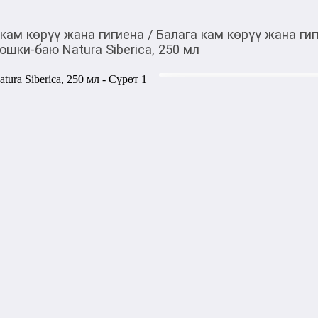
 кам көрүү жана гигиена
/
Балага кам көрүү жана ги
шки-баю Natura Siberica, 250 мл
465,00
c
Товарды Мой О!
тиркемесинен сатып ала
Пена для купания пе
аласыз
Siberica, 250 мл
Мягкая и душистая пена дл
детскую кожу и помогает н
спокойный сон. 

Органический экстракт прим
Органический экстракт липы
снимает раздражение и воспа
Органическое масло лаванд
расслабляющее действия.