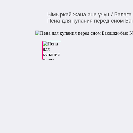
Ымыркай жана эне үчүн
/
Балага
Пена для купания перед сном Баю