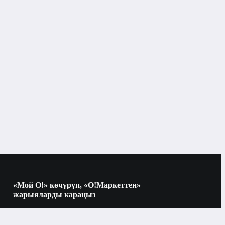
Балдардын терисине кам көрүү каражаттары
«Мой О!» көчүрүп, «О!Маркеттен»
жарыяларды караңыз
Көчүрүү үчүн камераны QR-кодго
багыттаңыз