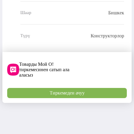
Бишкек
Шаар
Конструкторлор
Түрү
Товарды Мой О!
тиркемесинен сатып ала
аласыз
Тиркемеден ачуу