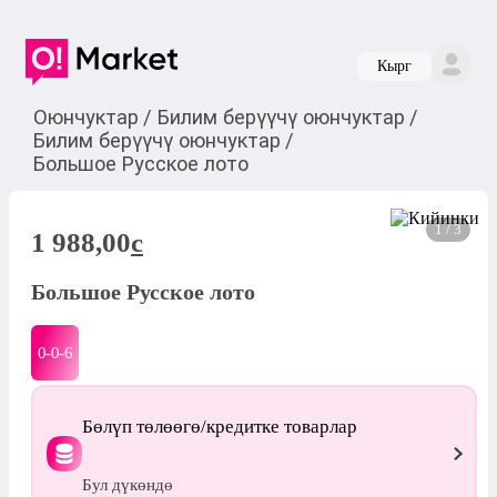
Кырг
Оюнчуктар
/
Билим берүүчү оюнчуктар
/
Билим берүүчү оюнчуктар
/
Большое Русское лото
1 / 3
1 988,00
c
Большое Русское лото
0-0-
6
Бөлүп төлөөгө/кредитке товарлар
Бул дүкөндө