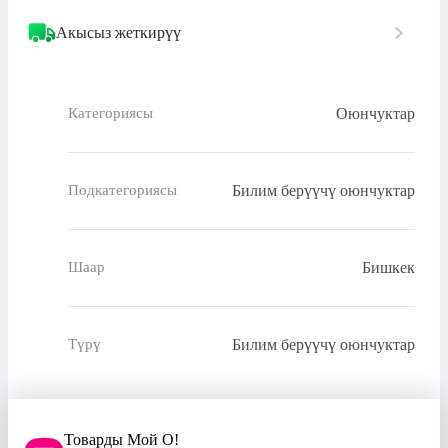
Акысыз жеткирүү
Оюнчуктар
Категориясы
Билим берүүчү оюнчуктар
Подкатегориясы
Бишкек
Шаар
Билим берүүчү оюнчуктар
Түрү
Товарды Мой О!