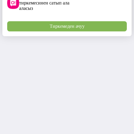
тиркемесинен сатып ала
аласыз
Тиркемеден ачуу