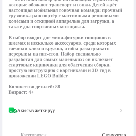
которые обожают транспорт и гонки. Детей ждёт 
настоящая мобильная гоночная команда: прочный 
грузовик-транспортёр с массивными резиновыми 
колёсами и откидной аппарелью для загрузки, а 
также два спортивных мотоцикла.

В набор входят две мини-фигурки гонщиков в 
шлемах и несколько аксессуаров, среди которых 
гаечный ключ и кружка, чтобы разыгрывать 
перерывы на пит-стоп. Набор специально 
разработан для самых маленьких: он включает 
стартовые кирпичики для облегчения сборки, 
простую инструкцию с картинками и 3D-гид в 
приложении LEGO Builder.

Количество деталей: 88

Возраст: 4+
Акысыз жеткирүү
Оюнчуктар
Категориясы