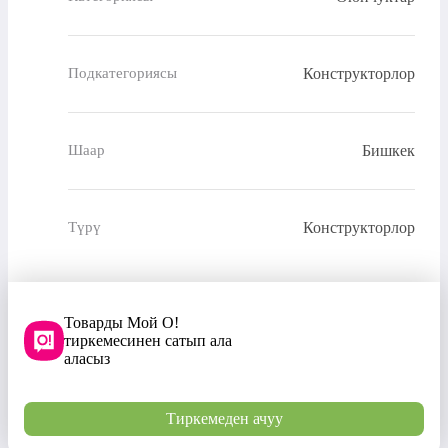
Конструкторлор
Подкатегориясы
Бишкек
Шаар
Конструкторлор
Түрү
Товарды Мой О!
тиркемесинен сатып ала
аласыз
Тиркемеден ачуу