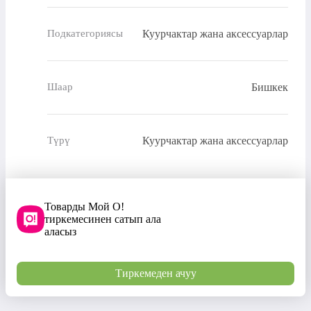
Куурчактар жана аксессуарлар
Подкатегориясы
Бишкек
Шаар
Куурчактар жана аксессуарлар
Түрү
Товарды Мой О!
тиркемесинен сатып ала
аласыз
Тиркемеден ачуу