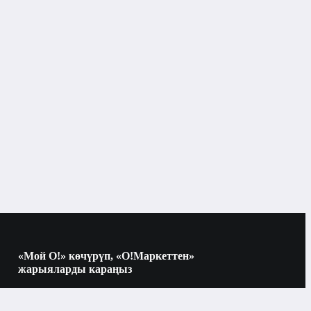
Конструкторлор
«Мой О!» көчүрүп, «О!Маркеттен»
жарыяларды караңыз
Көчүрүү үчүн камераны QR-кодго
багыттаңыз