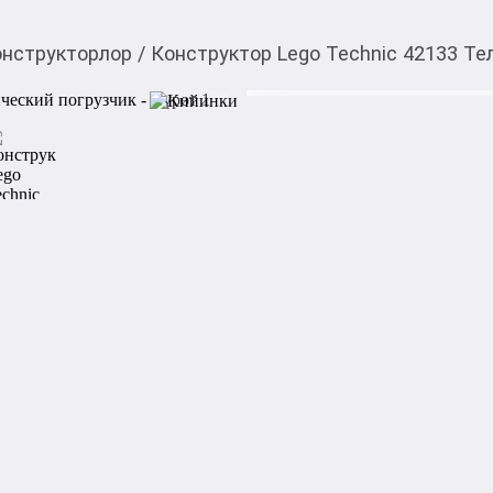
онструкторлор
/
Конструктор Lego Technic 42133 Те
1 988,00
c
Товарды Мой О!
тиркемесинен сатып ала
Конструктор Lego Tec
аласыз
погрузчик
Погрузитесь в мир техники 
Telehandler. Миниатюрная,
техники подарит удовольств
Модель 2в1: погрузчик и тяг
Реалистичные функции: под
В комплекте есть груз – па
готовую модель в действии.

Размер собранной модели: 17
Характеристики:

Количество деталей: 143

Для детей от 7 лет
