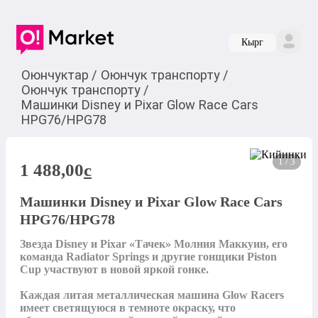
Кырг
Оюнчуктар
/
Оюнчук транспорту
/
Оюнчук транспорту
/
Машинки Disney и Pixar Glow Race Cars
HPG76/HPG78
1 / 3
1 488,00
c
Машинки Disney и Pixar Glow Race Cars
HPG76/HPG78
Звезда Disney и Pixar «Тачек» Молния Маккуин, его 
команда Radiator Springs и другие гонщики Piston 
Cup участвуют в новой яркой гонке. 

Каждая литая металлическая машина Glow Racers 
имеет светящуюся в темноте окраску, что 