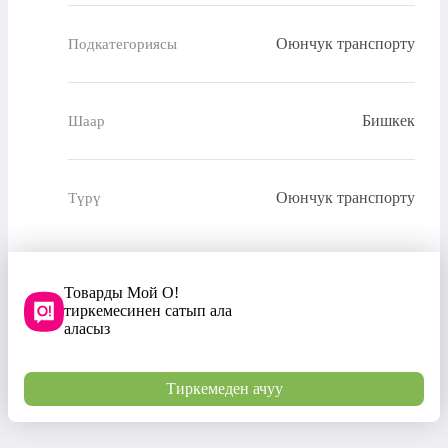
Оюнчук транспорту
Подкатегориясы
Бишкек
Шаар
Оюнчук транспорту
Түрү
Товарды Мой О!
тиркемесинен сатып ала
аласыз
Тиркемеден ачуу