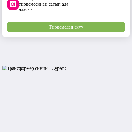
тиркемесинен сатып ала
аласыз
Тиркемеден ачуу