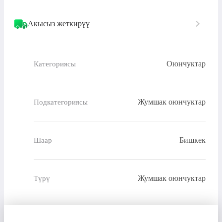
Акысыз жеткирүү
Оюнчуктар
Категориясы
Жумшак оюнчуктар
Подкатегориясы
Бишкек
Шаар
Жумшак оюнчуктар
Түрү