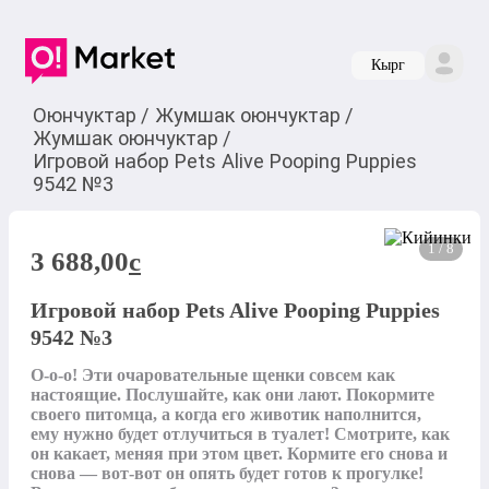
Кырг
Оюнчуктар
/
Жумшак оюнчуктар
/
Жумшак оюнчуктар
/
Игровой набор Pets Alive Pooping Puppies
9542 №3
1 / 8
3 688,00
c
Игровой набор Pets Alive Pooping Puppies
9542 №3
О-о-о! Эти очаровательные щенки совсем как 
настоящие. Послушайте, как они лают. Покормите 
своего питомца, а когда его животик наполнится, 
ему нужно будет отлучиться в туалет! Смотрите, как 
он какает, меняя при этом цвет. Кормите его снова и 
снова — вот-вот он опять будет готов к прогулке! 