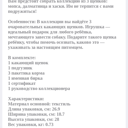
Вам предстоит собрать коллекцию из 3 щенков: 
мопса, далматинца и хаски. Им не терпится с вами 
подружиться!

Особенности: В коллекции вы найдёте 3 
очаровательных какающих щенков. Игрушка — 
идеальный подарок для любого ребёнка, 
мечтающего завести собаку. Подарите такого щенка 
ребёнку, чтобы помочь осознать, каково это — 
ухаживать за настоящим питомцем.

В комплекте:

1 какающий щенок

1 подгузник

3 пакетика корма

1 именная бирка

1 сертификат

1 руководство коллекционера

Характеристики:

Материал основной: текстиль

Длина упаковки, см: 26.9

Ширина упаковки, см: 18.7

Высота упаковки, см: 28

Вес упаковки, кг: 0.73