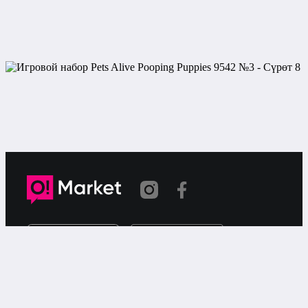
Шилтеме көчүрүлдү
«О!Маркет» – смартфондон товарларды же
кызматтарды сатуу жана сатып алуу үчүн акысыз
жарыялардын онлайн-сервиси.