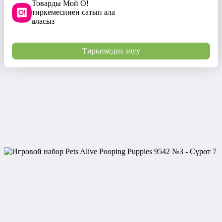
Товарды Мой О!
тиркемесинен сатып ала
аласыз
Тиркемеден ачуу