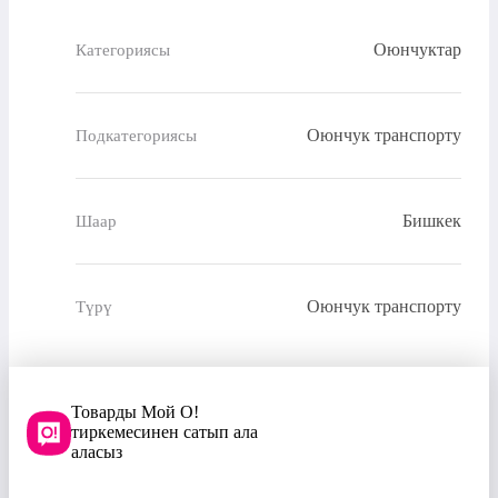
Оюнчуктар
Категориясы
Оюнчук транспорту
Подкатегориясы
Бишкек
Шаар
Оюнчук транспорту
Түрү
Товарды Мой О!
тиркемесинен сатып ала
аласыз