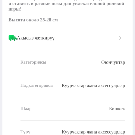
и ставить в разные позы для увлекательной ролевой 
игры!

Высота около 25-28 см
Акысыз жеткирүү
Оюнчуктар
Категориясы
Куурчактар жана аксессуарлар
Подкатегориясы
Бишкек
Шаар
Куурчактар жана аксессуарлар
Түрү