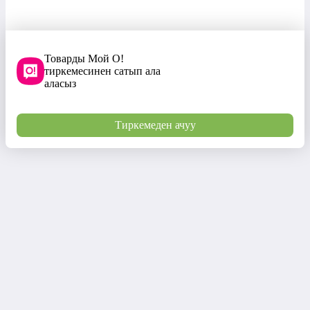
Товарды Мой О!
тиркемесинен сатып ала
аласыз
Тиркемеден ачуу