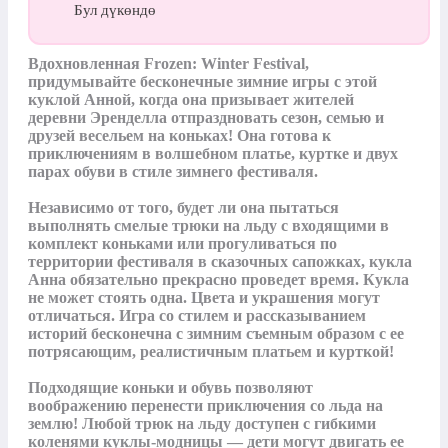
Бул дүкөндө
Вдохновленная Frozen: Winter Festival, 
придумывайте бесконечные зимние игры с этой 
куклой Анной, когда она призывает жителей 
деревни Эренделла отпраздновать сезон, семью и 
друзей весельем на коньках! Она готова к 
приключениям в волшебном платье, куртке и двух 
парах обуви в стиле зимнего фестиваля. 

Независимо от того, будет ли она пытаться 
выполнять смелые трюки на льду с входящими в 
комплект коньками или прогуливаться по 
территории фестиваля в сказочных сапожках, кукла 
Анна обязательно прекрасно проведет время. Кукла 
не может стоять одна. Цвета и украшения могут 
отличаться. Игра со стилем и рассказыванием 
историй бесконечна с зимним съемным образом с ее 
потрясающим, реалистичным платьем и курткой! 

Подходящие коньки и обувь позволяют 
воображению перенести приключения со льда на 
землю! Любой трюк на льду доступен с гибкими 
коленями куклы-модницы — дети могут двигать ее 