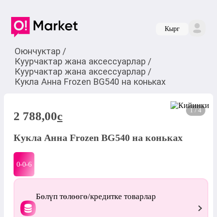
Кырг
Оюнчуктар
/
Куурчактар жана аксессуарлар
/
Куурчактар жана аксессуарлар
/
Кукла Анна Frozen BG540 на коньках
1 / 4
2 788,00
c
Кукла Анна Frozen BG540 на коньках
0-0-
6
Бөлүп төлөөгө/кредитке товарлар