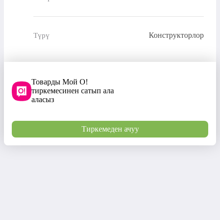
Конструкторлор
Түрү
Товарды Мой О!
тиркемесинен сатып ала
аласыз
Тиркемеден ачуу