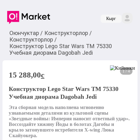
Кырг
Оюнчуктар
/
Конструкторлор
/
Конструкторлор
/
Конструктор Lego Star Wars TM 75330
Учебная диорама Dagobah Jedi
1 / 4
15 288,00
c
Конструктор Lego Star Wars TM 75330
Учебная диорама Dagobah Jedi
Эта сборная модель наполнена мгновенно 
узнаваемыми деталями из культовой сцены 
«Звездные войны: Империя наносит ответный удар». 
Воссоздайте хижину Йоды в болотах Дагобы и 
крыло затонувшего истребителя X-wing Люка 
Скайуокера.
