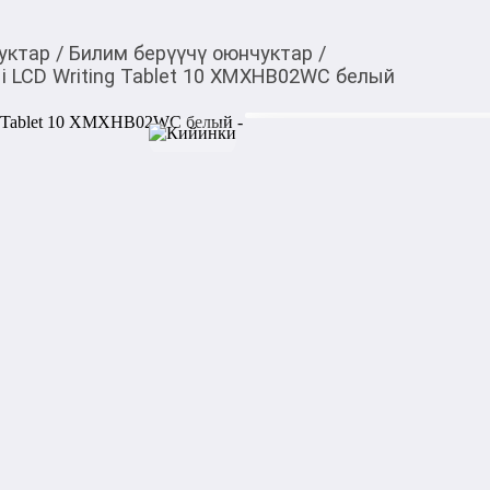
уктар
/
Билим берүүчү оюнчуктар
/
i LCD Writing Tablet 10 XMXHB02WC белый
1 510,00
c
Товарды Мой О!
тиркемесинен сатып ала
Планшет для рисовани
аласыз
10 XMXHB02WC бел
0-0-
3
Бөлүп төлөөгө/креди
Бул дүкөндө