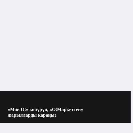
Оюнчуктар
Билим берүүчү оюнчуктар
Бишкек
Билим берүүчү оюнчуктар
«Мой О!» көчүрүп, «О!Маркеттен»
жарыяларды караңыз
Көчүрүү үчүн камераны QR-кодго
багыттаңыз