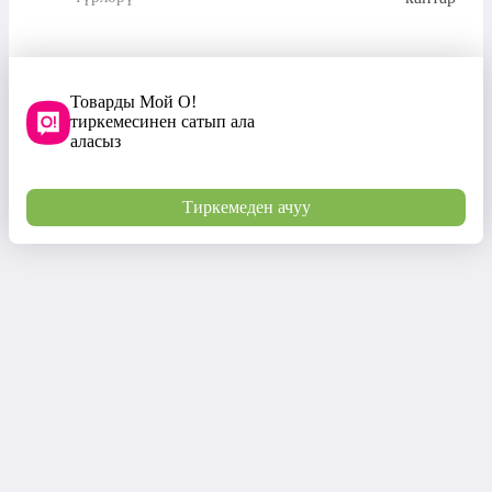
Товарды Мой О!
тиркемесинен сатып ала
аласыз
Тиркемеден ачуу