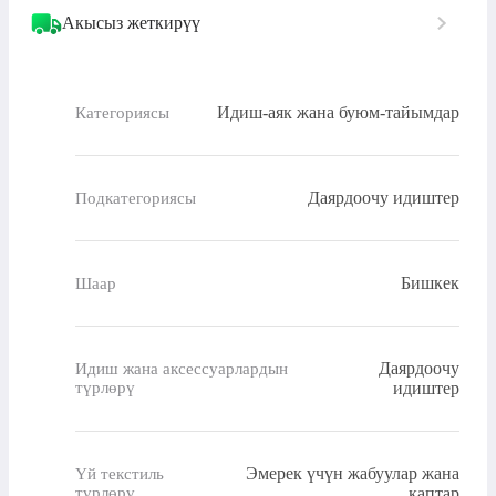
Акысыз жеткирүү
Идиш-аяк жана буюм-тайымдар
Категориясы
Даярдоочу идиштер
Подкатегориясы
Бишкек
Шаар
Даярдоочу
Идиш жана аксессуарлардын
түрлөрү
идиштер
Эмерек үчүн жабуулар жана
Үй текстиль
түрлөрү
каптар