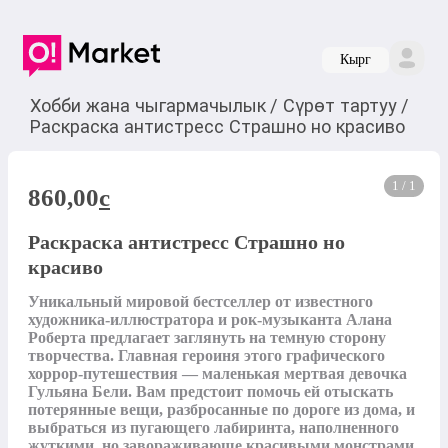
Кырг
Хобби жана чыгармачылык
/
Сүрөт тартуу
/
Раскраска антистресс Страшно но красиво
1 / 1
860,00
c
Раскраска антистресс Страшно но
красиво
Уникальный мировой бестселлер от известного 
художника-иллюстратора и рок-музыканта Алана 
Роберта предлагает заглянуть на темную сторону 
творчества. Главная героиня этого графического 
хоррор-путешествия — маленькая мертвая девочка 
Гульяна Бели. Вам предстоит помочь ей отыскать 
потерянные вещи, разбросанные по дороге из дома, и 
выбраться из пугающего лабиринта, наполненного 
жуткими, но завораживающе красивыми монстрами 