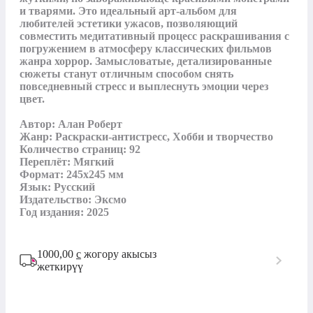
и тварями. Это идеальный арт-альбом для 
любителей эстетики ужасов, позволяющий 
совместить медитативный процесс раскрашивания с 
погружением в атмосферу классических фильмов 
жанра хоррор. Замысловатые, детализированные 
сюжеты станут отличным способом снять 
повседневный стресс и выплеснуть эмоции через 
цвет.

Автор: Алан Роберт

Жанр: Раскраски-антистресс, Хобби и творчество

Количество страниц: 92

Переплёт: Мягкий

Формат: 245x245 мм

Язык: Русский

Издательство: Эксмо

Год издания: 2025
1000,00
с
жогору акысыз
жеткирүү