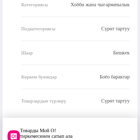
Хобби жана чыгармачылык
Категориясы
Сүрөт тартуу
Подкатегориясы
Бишкек
Шаар
Боёо барактар
Көркөм буюмдар
Сүрөт тартуу
Товарлардын түрлөрү
Товарды Мой О!
тиркемесинен сатып ала