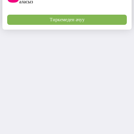
аласыз
Тиркемеден ачуу