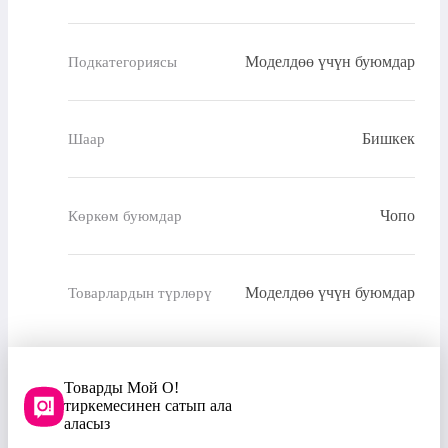
Моделдөө үчүн буюмдар
Подкатегориясы
Бишкек
Шаар
Чопо
Көркөм буюмдар
Моделдөө үчүн буюмдар
Товарлардын түрлөрү
Товарды Мой О!
тиркемесинен сатып ала
аласыз