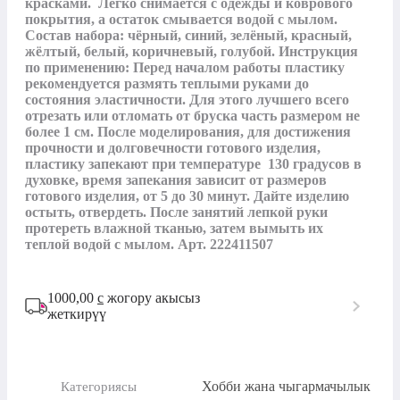
красками.  Легко снимается с одежды и коврового 
покрытия, а остаток смывается водой с мылом. 
Состав набора: чёрный, синий, зелёный, красный, 
жёлтый, белый, коричневый, голубой. Инструкция 
по применению: Перед началом работы пластику 
рекомендуется размять теплыми руками до 
состояния эластичности. Для этого лучшего всего 
отрезать или отломать от бруска часть размером не 
более 1 см. После моделирования, для достижения 
прочности и долговечности готового изделия, 
пластику запекают при температуре  130 градусов в 
духовке, время запекания зависит от размеров 
готового изделия, от 5 до 30 минут. Дайте изделию 
остыть, отвердеть. После занятий лепкой руки 
протереть влажной тканью, затем вымыть их 
теплой водой с мылом. Арт. 222411507
1000,00
с
жогору акысыз
жеткирүү
Хобби жана чыгармачылык
Категориясы