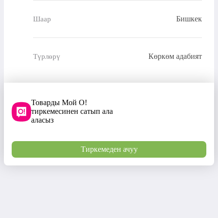
Бишкек
Шаар
Көркөм адабият
Түрлөрү
Товарды Мой О!
тиркемесинен сатып ала
аласыз
Тиркемеден ачуу