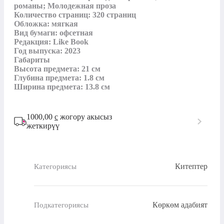
романы; Молодежная проза

Количество страниц: 320 страниц

Обложка: мягкая

Вид бумаги: офсетная

Редакция: Like Book

Год выпуска: 2023

Габариты

Высота предмета: 21 см

Глубина предмета: 1.8 см

Ширина предмета: 13.8 см
1000,00
с
жогору акысыз
жеткирүү
Китептер
Категориясы
Көркөм адабият
Подкатегориясы