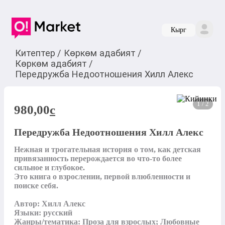
Кырг
Китептер
/
Көркөм адабият
/
Көркөм адабият
/
Передружба Недоотношения Хилл Алекс
1 / 2
980,00
c
Передружба Недоотношения Хилл Алекс
Нежная и трогательная история о том, как детская 
привязанность перерождается во что-то более 
сильное и глубокое.

Это книга о взрослении, первой влюбленности и 
поиске себя.

Автор: Хилл Алекс

Языки: русский

Жанры/тематика: Проза для взрослых; Любовные 