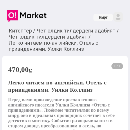
Кырг
Китептер
/
Чет элдик тилдердеги адабият
/
Чет элдик тилдердеги адабият
/
Легко читаем по-английски, Отель с
привидениями. Уилки Коллинз
1 / 1
470,00
c
Легко читаем по-английски, Отель с
привидениями. Уилки Коллинз
Перед вами произведение прославленного 
английского писателя Уилки Коллинза «Отель с 
привидениями». Любимое читателями по всему 
миру, оно в идеальных пропорциях сочетает в себе 
детектив и мистику. События разворачиваются в 
старом дворце, преобразованном в отель, по 