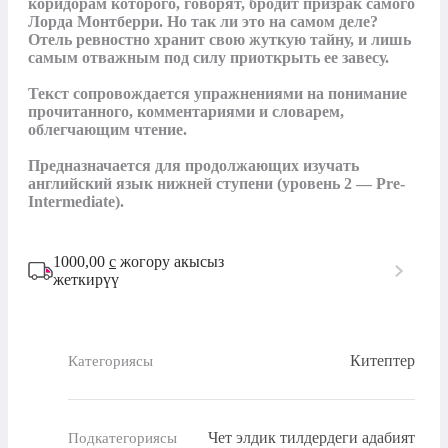
коридорам которого, говорят, бродит призрак самого 
Лорда Монтберри. Но так ли это на самом деле? 
Отель ревностно хранит свою жуткую тайну, и лишь 
самым отважным под силу приоткрыть ее завесу.

Текст сопровождается упражнениями на понимание 
прочитанного, комментариями и словарем, 
облегчающим чтение.

Предназначается для продолжающих изучать 
английский язык нижней ступени (уровень 2 — Pre-
Intermediate).
1000,00
с
жогору акысыз
жеткирүү
Китептер
Категориясы
Чет элдик тилдердеги адабият
Подкатегориясы