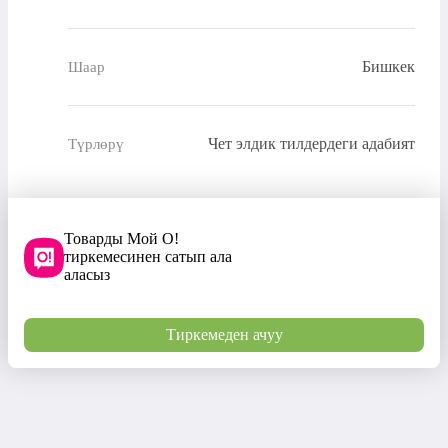
Бишкек
Шаар
Чет элдик тилдердеги адабият
Түрлөрү
Товарды Мой О!
тиркемесинен сатып ала
аласыз
Тиркемеден ачуу