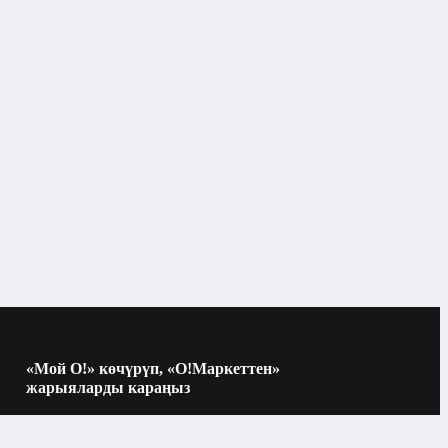
Балдар адабияты
«Мой О!» көчүрүп, «О!Маркеттен»
жарыяларды караңыз
Көчүрүү үчүн камераны QR-кодго
багыттаңыз