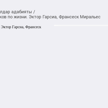
лдар адабияты
/
ов по жизни. Эктор Гарсиа, Франсеск Миральес
930,00
c
Товарды Мой О!
тиркемесинен сатып ала
Икигай для юный пут
аласыз
Гарсиа, Франсеск Ми
Детство - период, когда на
человека, что помогает род
таланты: под влиянием игр
дальнейшем развитии.

Подростки часто страдают от
период, когда приходится 
дальнейшую жизнь. Сомнен
могут разрешиться с помощ
в этом руководстве. 
