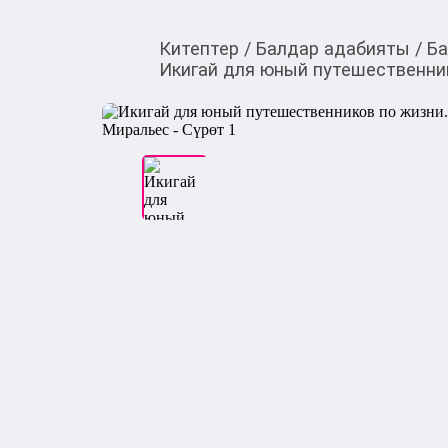
Китептер
/
Балдар адабияты
/
Ба
Икигай для юный путешественник