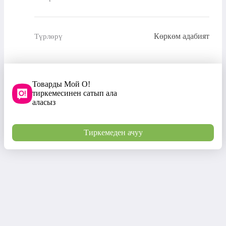
Көркөм адабият
Түрлөрү
Товарды Мой О!
тиркемесинен сатып ала
аласыз
Тиркемеден ачуу