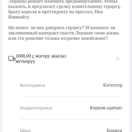
Лериана решает изменить предначертанное, чтобы 
выжить, и предлагает сделку влиятельному герцогу, 
брату короля и претенденту на престол, Ноа 
Виннайту.

Но может ли она доверять герцогу? И поможет ли 
заключенный контракт спасти Лериане свою жизнь 
или это решение только отсрочит неизбежное?
1000,00
с
жогору акысыз
жеткирүү
Китептер
Категориясы
Көркөм адабият
Подкатегориясы
Бишкек
Шаар