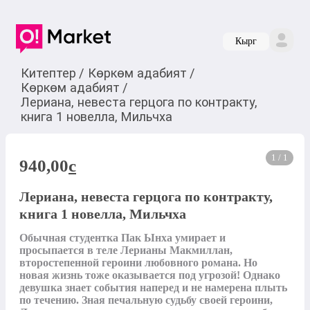
Кырг
Китептер
/
Көркөм адабият
/
Көркөм адабият
/
Лериана, невеста герцога по контракту,
книга 1 новелла, Мильчха
1 / 1
940,00
c
Лериана, невеста герцога по контракту,
книга 1 новелла, Мильчха
Обычная студентка Пак Ынха умирает и 
просыпается в теле Лерианы Макмиллан, 
второстепенной героини любовного романа. Но 
новая жизнь тоже оказывается под угрозой! Однако 
девушка знает события наперед и не намерена плыть 
по течению. Зная печальную судьбу своей героини, 