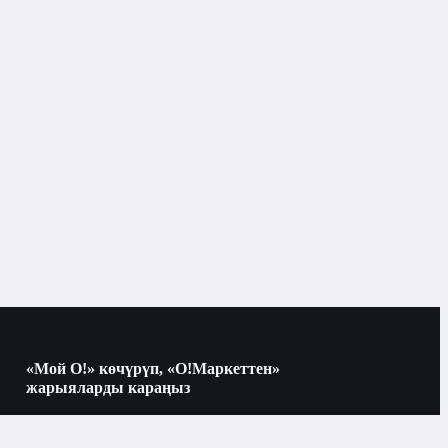
Көркөм адабият
«Мой О!» көчүрүп, «О!Маркеттен»
жарыяларды караңыз
Көчүрүү үчүн камераны QR-кодго
багыттаңыз