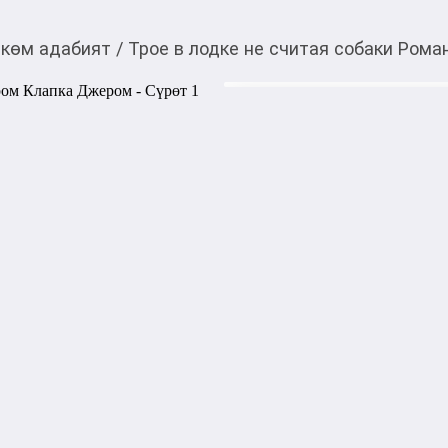
көм адабият
/
Трое в лодке не считая собаки Ро
1 350,00
c
Товарды Мой О!
тиркемесинен сатып ала
Трое в лодке не счит
аласыз
Джером
Трое друзей вместе с фокс
путешествие по Темзе, надея
Однако обычная лодочная п
ситуаций, нелепых происше
человеческих привычках.

Произведения Джерома Кла
юмором, лёгкостью и атмосф
классикой мировой юморист
Автор: Джером Клапка Дже