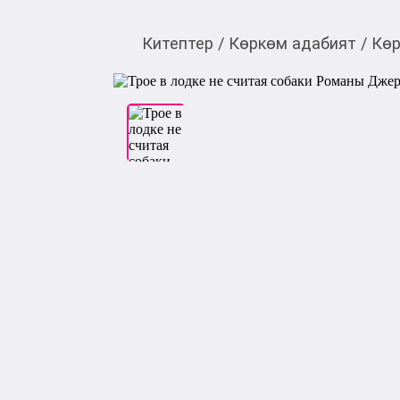
Китептер
/
Көркөм адабият
/
Көр