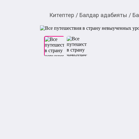
Китептер
/
Балдар адабияты
/
Ба