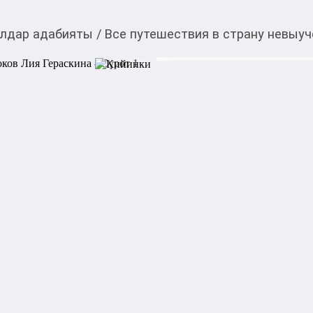
лдар адабияты
/
Все путешествия в страну невыуч
980,00
c
Товарды Мой О!
тиркемесинен сатып ала
Все путешествия в с
аласыз
Гераскина
Четвероклассник Витя – дв
учебники отправляют его в
удаётся исправить ошибки, 
уроки, и вернуться домой, 
Витя снова попадает в волш
путешествии

он помогает исправить оцен
завалили экзамен, то в тре
литературы и истории вмес
попугаем Жако. Героев жду
Автор: Лия Гераскина
