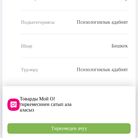
Психологиялык адабият
Подкатегориясы
Бишкек
Шаар
Психологиялык адабият
Түрлөрү
Товарды Мой О!
тиркемесинен сатып ала
аласыз
Тиркемеден ачуу