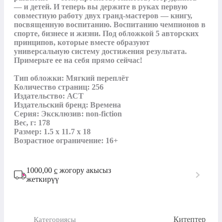
— и детей. И теперь вы держите в руках первую 
совместную работу двух гранд-мастеров — книгу, 
посвященную воспитанию. Воспитанию чемпионов в 
спорте, бизнесе и жизни. Под обложкой 5 авторских 
принципов, которые вместе образуют 
универсальную систему достижения результата. 
Примерьте ее на себя прямо сейчас!

Тип обложки: Мягкий переплёт

Количество страниц: 256

Издательство: АСТ

Издательский бренд: Времена

Серия: Эксклюзив: non-fiction

Вес, г: 178

Размер: 1.5 x 11.7 x 18

Возрастное ограничение: 16+
1000,00
с
жогору акысыз
жеткирүү
Китептер
Категориясы