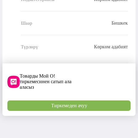
Бишкек
Шаар
Көркөм адабият
Түрлөрү
Товарды Мой О!
тиркемесинен сатып ала
аласыз
Тиркемеден ачуу