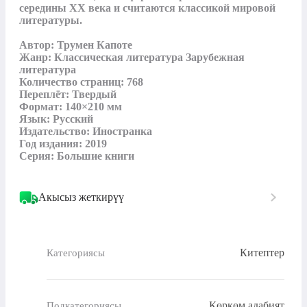
середины XX века и считаются классикой мировой 
литературы.

Автор: Трумен Капоте

Жанр: Классическая литература Зарубежная 
литература

Количество страниц: 768

Переплёт: Твердый

Формат: 140×210 мм

Язык: Русский

Издательство: Иностранка

Год издания: 2019

Серия: Большие книги
Акысыз жеткирүү
Китептер
Категориясы
Көркөм адабият
Подкатегориясы