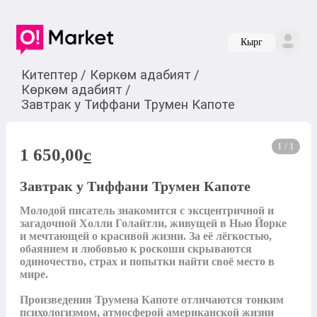
Кырг
Китептер
/
Көркөм адабият
/
Көркөм адабият
/
Завтрак у Тиффани Трумен Капоте
1 / 1
1 650,00
c
Завтрак у Тиффани Трумен Капоте
Молодой писатель знакомится с эксцентричной и 
загадочной Холли Голайтли, живущей в Нью Йорке 
и мечтающей о красивой жизни. За её лёгкостью, 
обаянием и любовью к роскоши скрываются 
одиночество, страх и попытки найти своё место в 
мире.

Произведения Трумена Капоте отличаются тонким 
психологизмом, атмосферой американской жизни 