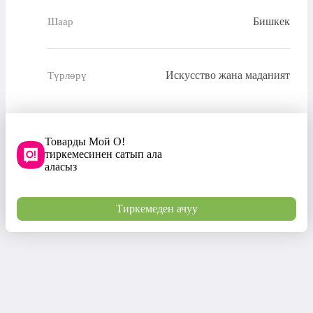
Бишкек
Шаар
Искусство жана маданият
Түрлөрү
Товарды Мой О!
тиркемесинен сатып ала
аласыз
Тиркемеден ачуу