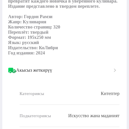
превратят каждого новичка в уверенного кулинара. 
Издание представлено в твердом переплете.

Автор: Гордон Рамзи

Жанр: Кулинария

Количество страниц: 320

Переплёт: твердый

Формат: 195x250 мм

Язык: русский

Издательство: КоЛибри

Год издания: 2024
Акысыз жеткирүү
Китептер
Категориясы
Искусство жана маданият
Подкатегориясы