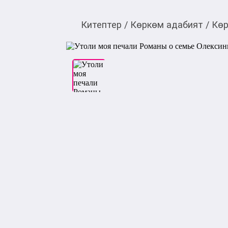
Китептер
/
Көркөм адабият
/
Көр