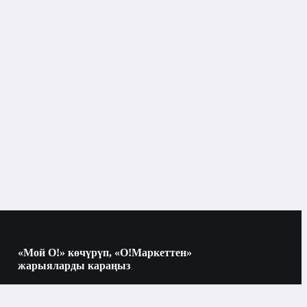
Көркөм адабият
«Мой О!» көчүрүп, «О!Маркеттен»
жарыяларды караңыз
Көчүрүү үчүн камераны QR-кодго
багыттаңыз