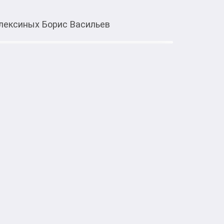
лексиных Борис Васильев
Тиркемеден ачуу
маны о семье Олексиных Борис
са Васильева, посвящённые семье 
ой интеллигенции на фоне драматических 
ледует темы памяти, любви, 
емственности поколений.

лубоким психологизмом, вниманием к 
исторической достоверностью.

атура Семейный роман
