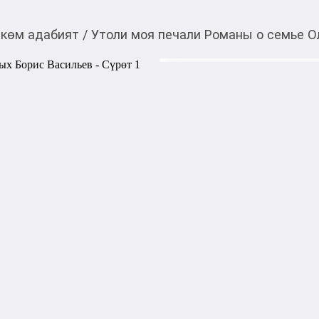
көм адабият
/
Утоли моя печали Романы о семье О
1 900,00
c
Товарды Мой О!
тиркемесинен сатып ала
Утоли моя печали Ро
аласыз
Васильев
В книгу вошли романы Бори
Олексиных и судьбам русск
событий XX века. Автор исс
нравственного выбора и пре
Произведения отличаются г
человеческим характерам и 
Автор: Борис Васильев

Жанр: Классическая литер
Количество страниц: 1216

Переплёт: Твердый
