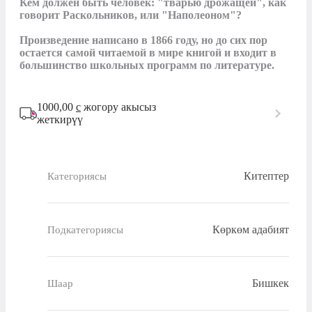
Кем должен быть человек: "тварью дрожащей", как 
говорит Раскольников, или "Наполеоном"? 

Произведение написано в 1866 году, но до сих пор 
остается самой читаемой в мире книгой и входит в 
большинство школьных программ по литературе.
1000,00
с
жогору акысыз
жеткирүү
Китептер
Категориясы
Көркөм адабият
Подкатегориясы
Бишкек
Шаар