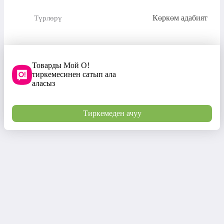
Көркөм адабият
Түрлөрү
Товарды Мой О!
тиркемесинен сатып ала
аласыз
Тиркемеден ачуу