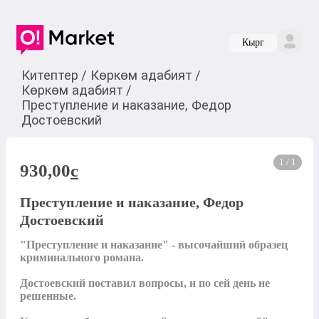
Кырг
Китептер
/
Көркөм адабият
/
Көркөм адабият
/
Преступление и наказание, Федор
Достоевский
1 / 1
930,00
c
Преступление и наказание, Федор
Достоевский
"Преступление и наказание" - высочайший образец 
криминального романа. 

Достоевский поставил вопросы, и по сей день не 
решенные. 
