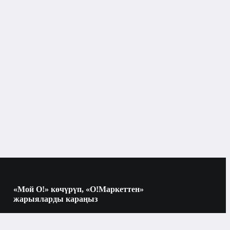
Балдар адабияты
«Мой О!» көчүрүп, «О!Маркеттен»
жарыяларды караңыз
Көчүрүү үчүн камераны QR-кодго
багыттаңыз