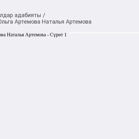
лдар адабияты
/
Ольга Артемова Наталья Артемова
620,00
c
Товарды Мой О!
тиркемесинен сатып ала
Девочки, прославивш
аласыз
Наталья Артемова
Девочки, прославившие Росс
детей о выдающихся женщин
страницах издания юные чит
жизненным путем известных
балерин и общественных де
Ковалевской до Валентины
Увлекательные биографичес
вдохновляющие истории помо
вера в себя способны приве
Количество страниц: 80
