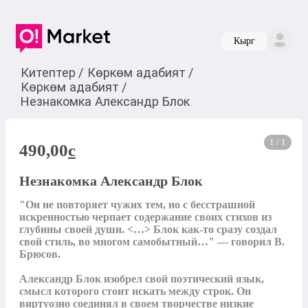
Кырг
Китептер
/
Көркөм адабият
/
Көркөм адабият
/
Незнакомка Александр Блок
1 / 1
490,00
c
Незнакомка Александр Блок
"Он не повторяет чужих тем, но с бесстрашной 
искренностью черпает содержание своих стихов из 
глубины своей души. <…> Блок как-то сразу создал 
свой стиль, во многом самобытный…" — говорил В. 
Брюсов.

Александр Блок изобрел свой поэтический язык, 
смысл которого стоит искать между строк. Он 
виртуозно соединял в своем творчестве низкие 