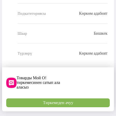
Көркөм адабият
Подкатегориясы
Бишкек
Шаар
Көркөм адабият
Түрлөрү
Товарды Мой О!
тиркемесинен сатып ала
аласыз
Тиркемеден ачуу