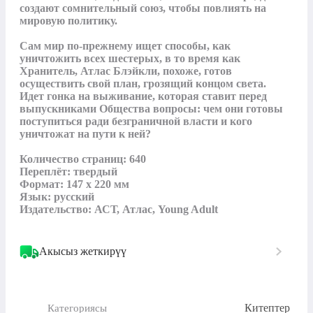
создают сомнительный союз, чтобы повлиять на 
мировую политику.

Сам мир по-прежнему ищет способы, как 
уничтожить всех шестерых, в то время как 
Хранитель, Атлас Блэйкли, похоже, готов 
осуществить свой план, грозящий концом света. 
Идет гонка на выживание, которая ставит перед 
выпускниками Общества вопросы: чем они готовы 
поступиться ради безграничной власти и кого 
уничтожат на пути к ней?

Количество страниц: 640

Переплёт: твердый

Формат: 147 х 220 мм

Язык: русский

Издательство: АСТ, Атлас, Young Adult
Акысыз жеткирүү
Китептер
Категориясы