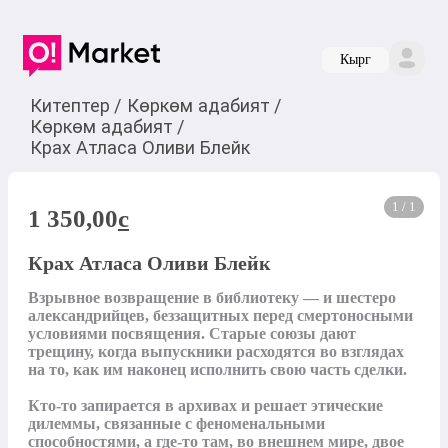
Кырг
Китептер
/
Көркөм адабият
/
Көркөм адабият
/
Крах Атласа Оливи Блейк
1 / 1
1 350,00
c
Крах Атласа Оливи Блейк
Взрывное возвращение в библиотеку — и шестеро 
александрийцев, беззащитных перед смертоносными 
условиями посвящения. Старые союзы дают 
трещину, когда выпускники расходятся во взглядах 
на то, как им наконец исполнить свою часть сделки.

Кто-то запирается в архивах и решает этические 
дилеммы, связанные с феноменальными 
способностями, а где-то там, во внешнем мире, двое 