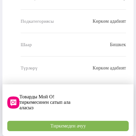
Көркөм адабият
Подкатегориясы
Бишкек
Шаар
Көркөм адабият
Түрлөрү
Товарды Мой О!
тиркемесинен сатып ала
аласыз
Тиркемеден ачуу