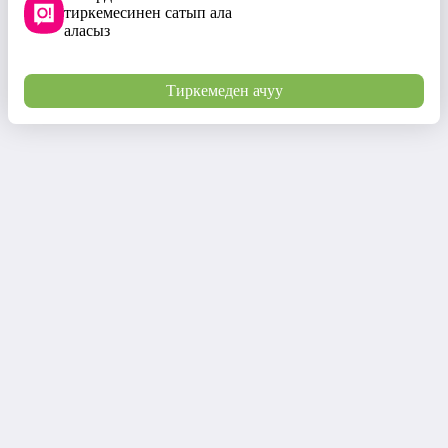
тиркемесинен сатып ала
аласыз
Тиркемеден ачуу