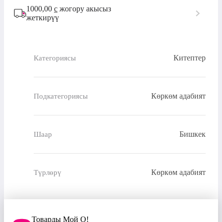
1000,00
с
жогору акысыз
жеткирүү
Китептер
Категориясы
Көркөм адабият
Подкатегориясы
Бишкек
Шаар
Көркөм адабият
Түрлөрү
Товарды Мой О!