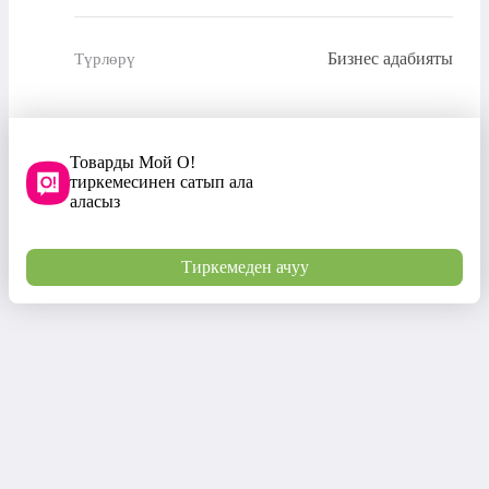
Бизнес адабияты
Түрлөрү
Товарды Мой О!
тиркемесинен сатып ала
аласыз
Тиркемеден ачуу