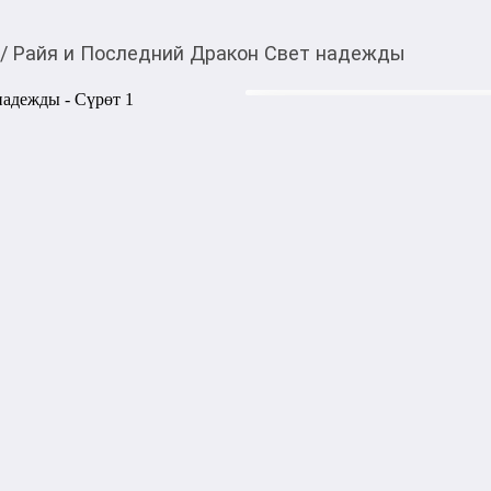
/
Райя и Последний Дракон Свет надежды
440,00
c
Товарды Мой О!
тиркемесинен сатып ала
Райя и Последний Др
аласыз
Красочная книга для юных 
анимационный фильм студии
1000,00
с
жогору акысыз
жеткирүү
Категориясы