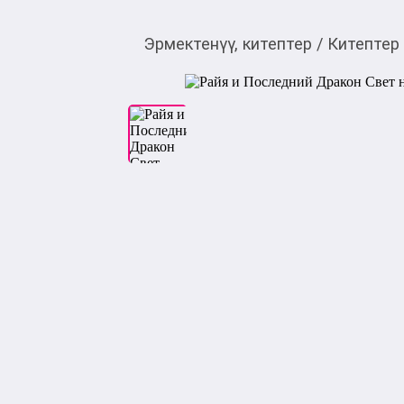
Эрмектенүү, китептер
/
Китептер