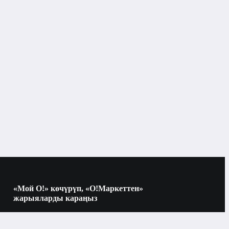
«Мой О!» көчүрүп, «О!Маркеттен»
жарыяларды караңыз
Көчүрүү үчүн камераны QR-кодго
багыттаңыз