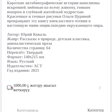
Короткие автобиографические истории наполнены 
искренней любовью ко всему живому, тонким 
юмором и глубокой житейской мудростью. 
Красочные и точные рисунки Ольги Цуриной 
превращают эту книгу внеклассного чтения в 
настоящую мини-энциклопедию окружающего мира.

Автор: Юрий Коваль

Жанр: Рассказы о природе, детская классика, 
анималистическая проза

Количество страниц: 64

Переплёт: Твердый

Формат: 140x215 мм

Язык: Русский

Издательство: АСТ

Год издания: 2025
1000,00
с
жогору акысыз
жеткирүү
Китептер
Категориясы