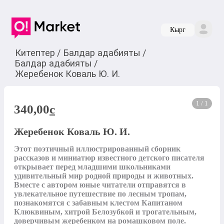
Кырг
Китептер
/
Балдар адабияты
/
Балдар адабияты
/
Жеребенок Коваль Ю. И.
1 / 1
340,00
c
Жеребенок Коваль Ю. И.
Этот поэтичный иллюстрированный сборник 
рассказов и миниатюр известного детского писателя 
открывает перед младшими школьниками 
удивительный мир родной природы и животных. 
Вместе с автором юные читатели отправятся в 
увлекательное путешествие по лесным тропам, 
познакомятся с забавным клестом Капитаном 
Клюквиным, хитрой Белозубкой и трогательным, 
доверчивым жеребенком на ромашковом поле. 