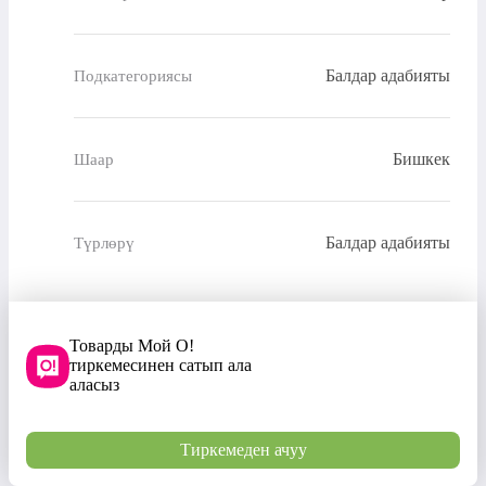
Балдар адабияты
Подкатегориясы
Бишкек
Шаар
Балдар адабияты
Түрлөрү
Товарды Мой О!
тиркемесинен сатып ала
аласыз
Тиркемеден ачуу