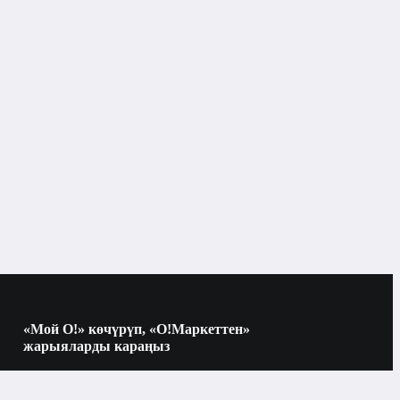
Көркөм адабият
«Мой О!» көчүрүп, «О!Маркеттен»
жарыяларды караңыз
Көчүрүү үчүн камераны QR-кодго
багыттаңыз