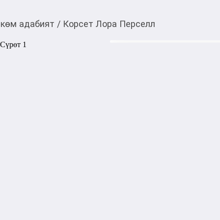
көм адабият
/
Корсет Лора Перселл
590,00
c
Товарды Мой О!
тиркемесинен сатып ала
Корсет Лора Перселл
аласыз
Доротея Трулав молода, бог
человека. Рут Баттэрхэм мол
Добродетельная Доротея по
душеспасительными беседам
подтвердить на узницах сво
можно распознать преступн
исправить. Шестнадцатилет
для изучения, ведь ее чере
Однако Рут ставит Доротею 
силе, присущей ее шитью, — 
помощью иголки и нитки. До
не дает ей покоя, и в ее ду
Количество страниц: 180
