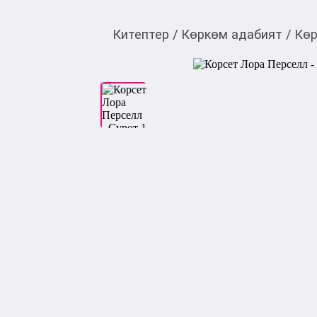
Китептер
/
Көркөм адабият
/
Көр