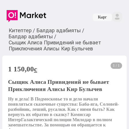
Кырг
Китептер
/
Балдар адабияты
/
Балдар адабияты
/
Сыщик Алиса Привидений не бывает
Приключения Алисы Кир Булычев
1 / 1
1 150,00
c
Сыщик Алиса Привидений не бывает
Приключения Алисы Кир Булычев
Ну и дела! В Подмосковье то и дело начали 
появляться сказочные существа: Баба-яга, Соловей-
разбойник, леший, русалки. Как с ними быть? Как 
вернуть их обратно в сказку? Комиссар 
ИнтерГалактической полиции Милодар в полном 
замешательстве. За помощью он обращается к 