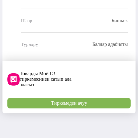
Бишкек
Шаар
Балдар адабияты
Түрлөрү
Товарды Мой О!
тиркемесинен сатып ала
аласыз
Тиркемеден ачуу