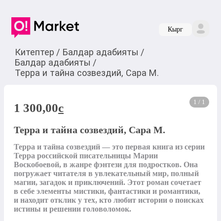
Кырг
Китептер
/
Балдар адабияты
/
Балдар адабияты
/
Терра и тайна созвездий, Сара М.
1 / 1
1 300,00
c
Терра и тайна созвездий, Сара М.
Терра и тайна созвездий — это первая книга из серии 
Терра российской писательницы Марии 
Воскобоевой, в жанре фэнтези для подростков. Она 
погружает читателя в увлекательный мир, полный 
магии, загадок и приключений. Этот роман сочетает 
в себе элементы мистики, фантастики и романтики, 
и находит отклик у тех, кто любит истории о поисках 
истины и решении головоломок.