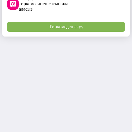
тиркемесинен сатып ала
аласыз
Тиркемеден ачуу