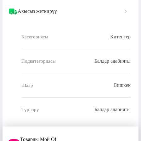
Акысыз жеткирүү
Китептер
Категориясы
Балдар адабияты
Подкатегориясы
Бишкек
Шаар
Балдар адабияты
Түрлөрү
Товарды Мой О!