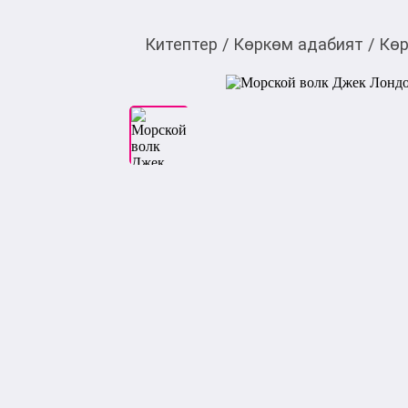
Китептер
/
Көркөм адабият
/
Көр