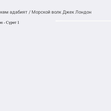
көм адабият
/
Морской волк Джек Лондон
410,00
c
Товарды Мой О!
тиркемесинен сатып ала
Морской волк Джек 
аласыз
Одно из самых ярких произ
золотой фонд мировой белл
как на Западе, так и в нашей
Меняются времена, проходят 
спустя после выхода романа,
завораживает история смер
выжившего при кораблекру
невольного спасителя и бес
жестокого капитана китобой
одержимого комплексом св
Aвтор: Лондон Джек

Год издания	2025
