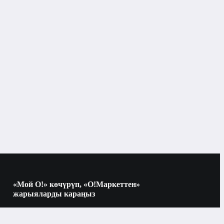
«Мой О!» көчүрүп, «О!Маркеттен»
жарыяларды караңыз
Көчүрүү үчүн камераны QR-кодго
багыттаңыз