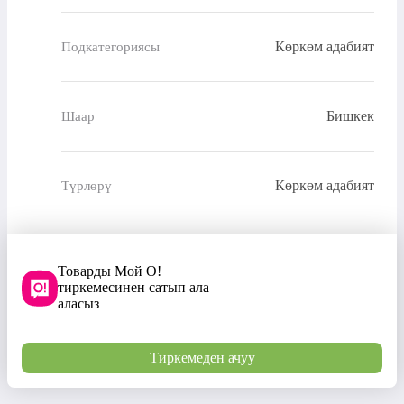
Көркөм адабият
Подкатегориясы
Бишкек
Шаар
Көркөм адабият
Түрлөрү
Товарды Мой О!
тиркемесинен сатып ала
аласыз
Тиркемеден ачуу