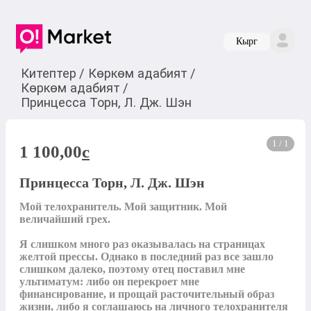
Кырг
Китептер
/
Көркөм адабият
/
Көркөм адабият
/
Принцесса Торн, Л. Дж. Шэн
1 / 1
1 100,00
c
Принцесса Торн, Л. Дж. Шэн
Мой телохранитель. Мой защитник. Мой 
величайший грех.

Я слишком много раз оказывалась на страницах 
желтой прессы. Однако в последний раз все зашло 
слишком далеко, поэтому отец поставил мне 
ультиматум: либо он перекроет мне 
финансирование, и прощай расточительный образ 
жизни, либо я соглашаюсь на личного телохранителя 