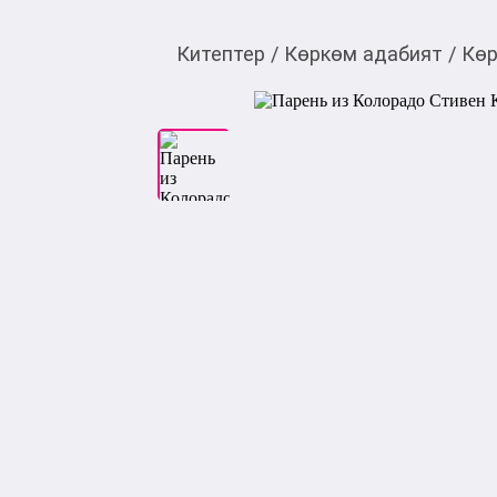
Китептер
/
Көркөм адабият
/
Көр