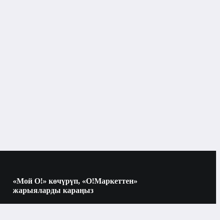
«Мой О!» көчүрүп, «О!Маркеттен»
жарыяларды караңыз
Көчүрүү үчүн камераны QR-кодго
багыттаңыз