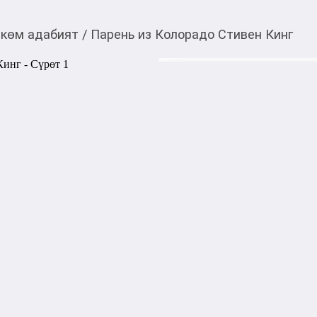
көм адабият
/
Парень из Колорадо Стивен Кинг
420,00
c
Товарды Мой О!
тиркемесинен сатып ала
Парень из Колорадо 
аласыз
На маленьком острове близ
молодого мужчины, но при 
Кто он? Что привело его в э
как утверждает полиция, пр
Два местных журналиста ре
самостоятельно. Но чем дал
больше возникает вопросов
Тип обложки: Мягкий переп
Количество страниц: 192

Издательство: АСТ

Издательский бренд: Neoclass
Серия: Эксклюзивная класс
Вес, г: 135
