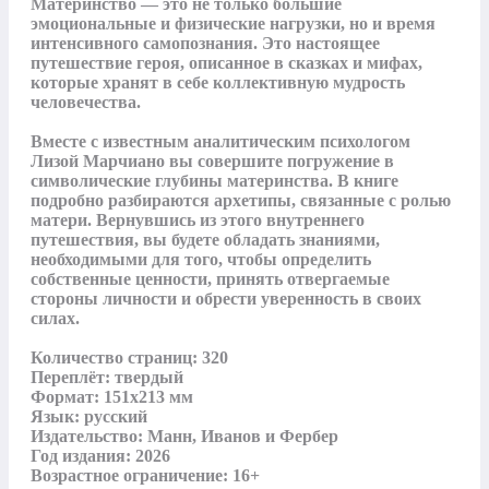
Материнство — это не только большие 
эмоциональные и физические нагрузки, но и время 
интенсивного самопознания. Это настоящее 
путешествие героя, описанное в сказках и мифах, 
которые хранят в себе коллективную мудрость 
человечества.

Вместе с известным аналитическим психологом 
Лизой Марчиано вы совершите погружение в 
символические глубины материнства. В книге 
подробно разбираются архетипы, связанные с ролью 
матери. Вернувшись из этого внутреннего 
путешествия, вы будете обладать знаниями, 
необходимыми для того, чтобы определить 
собственные ценности, принять отвергаемые 
стороны личности и обрести уверенность в своих 
силах.

Количество страниц: 320

Переплёт: твердый

Формат: 151х213 мм

Язык: русский

Издательство: Манн, Иванов и Фербер

Год издания: 2026

Возрастное ограничение: 16+