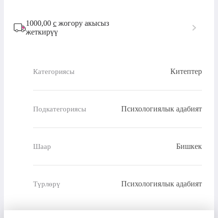
1000,00
с
жогору акысыз
жеткирүү
Китептер
Категориясы
Психологиялык адабият
Подкатегориясы
Бишкек
Шаар
Психологиялык адабият
Түрлөрү