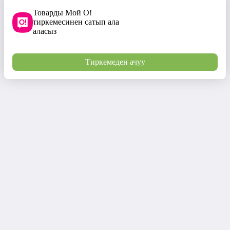
Товарды Мой О!
тиркемесинен сатып ала
аласыз
Тиркемеден ачуу