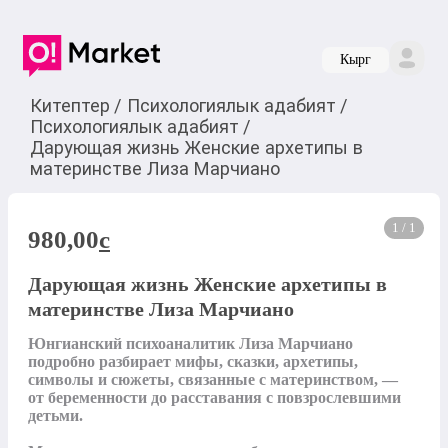
Кырг
Китептер
/
Психологиялык адабият
/
Психологиялык адабият
/
Дарующая жизнь Женские архетипы в
материнстве Лиза Марчиано
1 / 1
980,00
c
Дарующая жизнь Женские архетипы в
материнстве Лиза Марчиано
Юнгианский психоаналитик Лиза Марчиано 
подробно разбирает мифы, сказки, архетипы, 
символы и сюжеты, связанные с материнством, — 
от беременности до расставания с повзрослевшими 
детьми.
