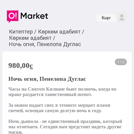
Кырг
Китептер
/
Көркөм адабият
/
Көркөм адабият
/
Ночь огня, Пенелопа Дуглас
1 / 1
980,00
c
Ночь огня, Пенелопа Дуглас
Часы на Святом Килиане бьют полночь, когда во 
мраке раздается таинственный шепот.

За окном падает снег, в темноте мерцает пламя 
свечей, освещая самую долгую ночь в году.

Ночь дьявола - не единственный праздник, который 
мы отмечаем. Сегодня нам предстоит надеть другие 
маски.
