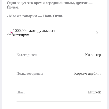
Одни зовут это время серединой зимы, другие — 
Йолем.

- Мы же говорим — Ночь Огня.
1000,00
с
жогору акысыз
жеткирүү
Китептер
Категориясы
Көркөм адабият
Подкатегориясы
Бишкек
Шаар