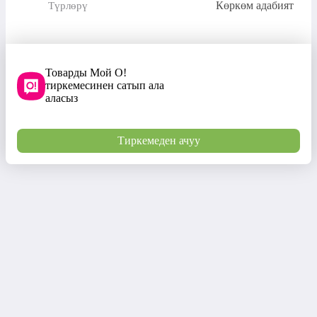
Көркөм адабият
Түрлөрү
Товарды Мой О!
тиркемесинен сатып ала
аласыз
Тиркемеден ачуу