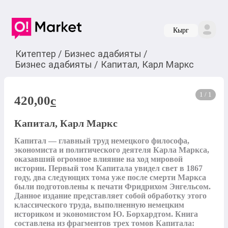
Кырг
Китептер
/
Бизнес адабияты
/
Бизнес адабияты
/
Капитал, Карл Маркс
1 / 1
420,00
c
Капитал, Карл Маркс
Капитал — главный труд немецкого философа, 
экономиста и политического деятеля Карла Маркса, 
оказавший огромное влияние на ход мировой 
истории. Первый том Капитала увидел свет в 1867 
году, два следующих тома уже после смерти Маркса 
были подготовлены к печати Фридрихом Энгельсом. 
Данное издание представляет собой обработку этого 
классического труда, выполненную немецким 
историком и экономистом Ю. Борхардтом. Книга 
составлена из фрагментов трех томов Капитала: 