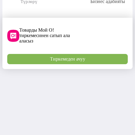
Бизнес адабияты
Түрлөрү
Товарды Мой О!
тиркемесинен сатып ала
аласыз
Тиркемеден ачуу