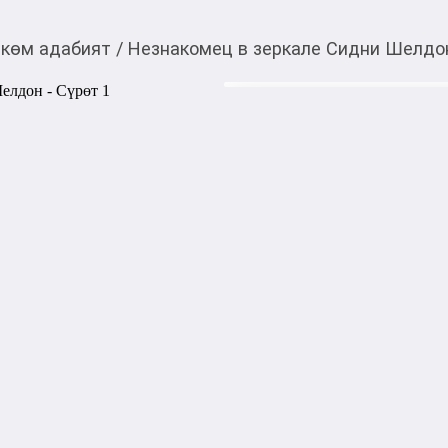
көм адабият
/
Незнакомец в зеркале Сидни Шелдо
360,00
c
Товарды Мой О!
тиркемесинен сатып ала
Незнакомец в зеркал
аласыз
Встретить свою настоящую 
тебя от смерти... Какой муж
известному американскому к
можно ли доверять этой жен
пойти на все, лишь бы ее т
– и жизнь Тоби окажется под
Автор: ШЕЛДОН С.

Издательство: АСТ

Серия: Классическая и совр
Возрастные ограничения: 16
Год издания: 2024

ISBN: 9785171606268

Кол-во страниц: 352
