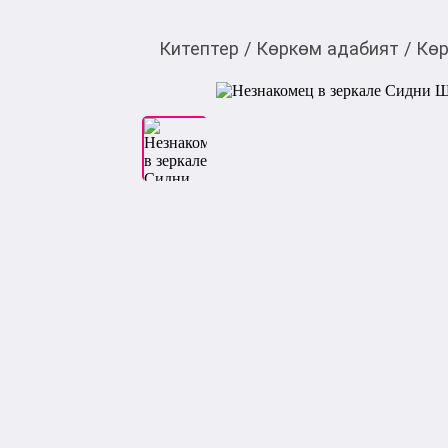
Китептер
/
Көркөм адабият
/
Көр