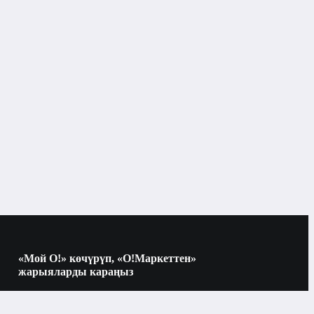
«Мой О!» көчүрүп, «О!Маркеттен»
жарыяларды караңыз
Көчүрүү үчүн камераны QR-кодго
багыттаңыз